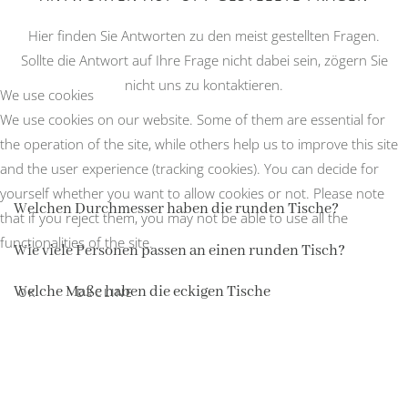
Hier finden Sie Antworten zu den meist gestellten Fragen.
Sollte die Antwort auf Ihre Frage nicht dabei sein, zögern Sie
nicht uns zu kontaktieren.
We use cookies
We use cookies on our website. Some of them are essential for
the operation of the site, while others help us to improve this site
and the user experience (tracking cookies). You can decide for
yourself whether you want to allow cookies or not. Please note
Welchen Durchmesser haben die runden Tische?
that if you reject them, you may not be able to use all the
functionalities of the site.
Wie viele Personen passen an einen runden Tisch?
Welche Maße haben die eckigen Tische
OK
DECLINE
Freie Trauung möglich?
Wie lange kann ich einen Termin reservieren?