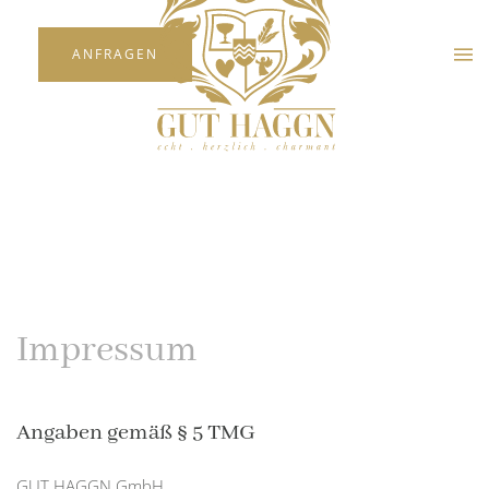
ANFRAGEN
Skip to main content
Impressum
Angaben gemäß § 5 TMG
GUT HAGGN GmbH